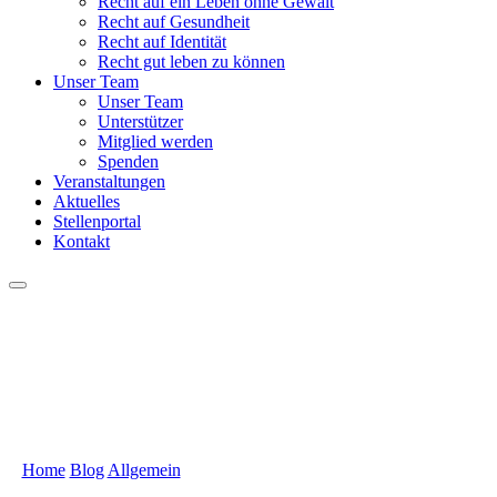
Recht auf ein Leben ohne Gewalt
Recht auf Gesundheit
Recht auf Identität
Recht gut leben zu können
Unser Team
Unser Team
Unterstützer
Mitglied werden
Spenden
Veranstaltungen
Aktuelles
Stellenportal
Kontakt
Rückblick auf die
Ferienbetreuung in den
Osterferien
Home
Blog
Allgemein
Rückblick auf die Ferienbetreuung in den
Osterferien