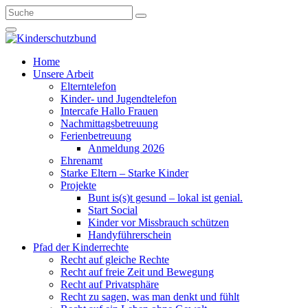
Home
Unsere Arbeit
Elterntelefon
Kinder- und Jugendtelefon
Intercafe Hallo Frauen
Nachmittagsbetreuung
Ferienbetreuung
Anmeldung 2026
Ehrenamt
Starke Eltern – Starke Kinder
Projekte
Bunt is(s)t gesund – lokal ist genial.
Start Social
Kinder vor Missbrauch schützen
Handyführerschein
Pfad der Kinderrechte
Recht auf gleiche Rechte
Recht auf freie Zeit und Bewegung
Recht auf Privatsphäre
Recht zu sagen, was man denkt und fühlt