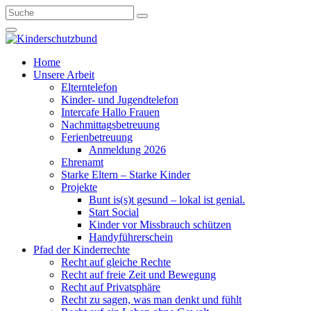
Home
Unsere Arbeit
Elterntelefon
Kinder- und Jugendtelefon
Intercafe Hallo Frauen
Nachmittagsbetreuung
Ferienbetreuung
Anmeldung 2026
Ehrenamt
Starke Eltern – Starke Kinder
Projekte
Bunt is(s)t gesund – lokal ist genial.
Start Social
Kinder vor Missbrauch schützen
Handyführerschein
Pfad der Kinderrechte
Recht auf gleiche Rechte
Recht auf freie Zeit und Bewegung
Recht auf Privatsphäre
Recht zu sagen, was man denkt und fühlt