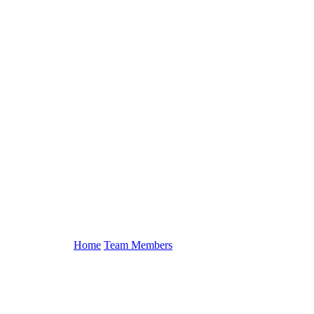
Bradley Grosh
Home
Team Members
Bradley Grosh