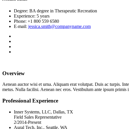
Degree:
BA degree in Therapeutic Recreation
Experience:
5 years
Phone:
+1 800 559 6580
E-mail:
jessica.smith@companyname.com
Overview
Aenean auctor wisi et urna. Aliquam erat volutpat. Duis ac turpis. Int
metus. Nulla facilisi. Aenean nec eros. Vestibulum ante ipsum primis in 
Professional Experience
Inner Systems, LLC, Dallas, TX
Field Sales Representative
2/2014-Present
Aural Tech, Inc., Seattle, WA