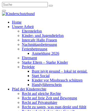
Home
Unsere Arbeit
Elterntelefon
Kinder- und Jugendtelefon
Intercafe Hallo Frauen
Nachmittagsbetreuung
Ferienbetreuung
Anmeldung 2026
Ehrenamt
Starke Eltern – Starke Kinder
Projekte
Bunt is(s)t gesund – lokal ist genial.
Start Social
Kinder vor Missbrauch schützen
Handyführerschein
Pfad der Kinderrechte
Recht auf gleiche Rechte
Recht auf freie Zeit und Bewegung
Recht auf Privatsphäre
Recht zu sagen, was man denkt und fühlt