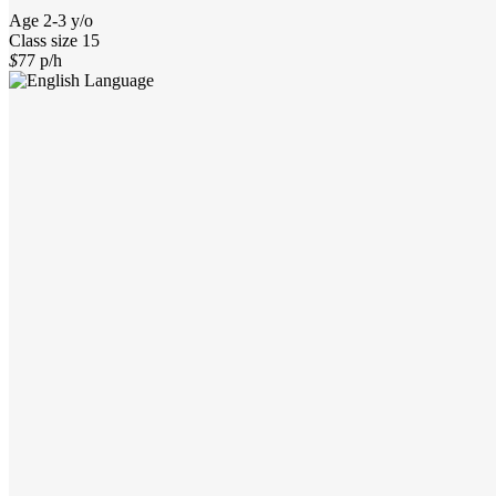
Age
2-3 y/o
Class size
15
$
77
p/h