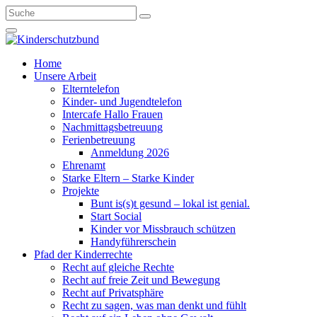
Home
Unsere Arbeit
Elterntelefon
Kinder- und Jugendtelefon
Intercafe Hallo Frauen
Nachmittagsbetreuung
Ferienbetreuung
Anmeldung 2026
Ehrenamt
Starke Eltern – Starke Kinder
Projekte
Bunt is(s)t gesund – lokal ist genial.
Start Social
Kinder vor Missbrauch schützen
Handyführerschein
Pfad der Kinderrechte
Recht auf gleiche Rechte
Recht auf freie Zeit und Bewegung
Recht auf Privatsphäre
Recht zu sagen, was man denkt und fühlt