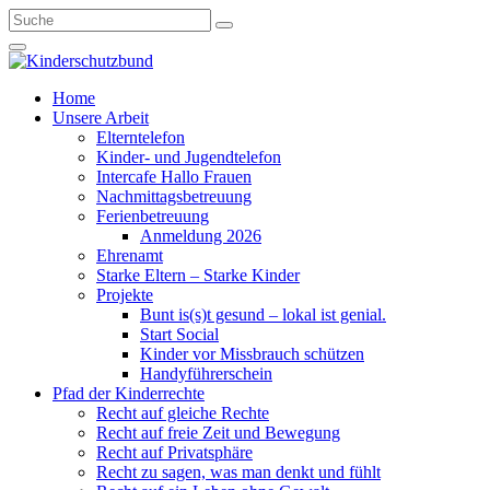
Home
Unsere Arbeit
Elterntelefon
Kinder- und Jugendtelefon
Intercafe Hallo Frauen
Nachmittagsbetreuung
Ferienbetreuung
Anmeldung 2026
Ehrenamt
Starke Eltern – Starke Kinder
Projekte
Bunt is(s)t gesund – lokal ist genial.
Start Social
Kinder vor Missbrauch schützen
Handyführerschein
Pfad der Kinderrechte
Recht auf gleiche Rechte
Recht auf freie Zeit und Bewegung
Recht auf Privatsphäre
Recht zu sagen, was man denkt und fühlt