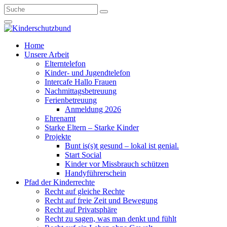
Home
Unsere Arbeit
Elterntelefon
Kinder- und Jugendtelefon
Intercafe Hallo Frauen
Nachmittagsbetreuung
Ferienbetreuung
Anmeldung 2026
Ehrenamt
Starke Eltern – Starke Kinder
Projekte
Bunt is(s)t gesund – lokal ist genial.
Start Social
Kinder vor Missbrauch schützen
Handyführerschein
Pfad der Kinderrechte
Recht auf gleiche Rechte
Recht auf freie Zeit und Bewegung
Recht auf Privatsphäre
Recht zu sagen, was man denkt und fühlt